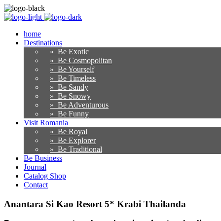
home
Destinations
» Be Exotic
» Be Cosmopolitan
» Be Yourself
» Be Timeless
» Be Sandy
» Be Snowy
» Be Adventurous
» Be Funny
Visit Romania
» Be Royal
» Be Explorer
» Be Traditional
Be Business
Journal
Catalog Shop
Contact
Anantara Si Kao Resort 5* Krabi Thailanda