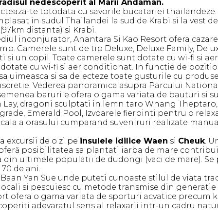
radisul nedescoperit al Marii Andaman.
ecteaza-te totodata cu savorile bucatariei thailandeze.
plasat in sudul Thailandei la sud de Krabi si la vest 
(97km distanta) si Krabi.
ediul inconjurator, Anantara Si Kao Resort ofera caza
p. Camerele sunt de tip Deluxe, Deluxe Family, Deluxe
i si un copil. Toate camerele sunt dotate cu wi-fi si 
t dotate cu wi-fi si aer conditionat. In functie de po
sa uimeasca si sa delecteze toate gusturile cu produs
discretie. Vederea panoramica asupra Parcului National
menea barurile ofera o gama variata de bauturi si su
am Lay, dragoni sculptati in lemn taro Whang Theptaro
grade, Emerald Pool, Izvoarele fierbinti pentru o relax
 locala a orasului cumparand suveniruri realizate manua
a excursii de o zi pe
insulele idilice Waen
si
Cheuk
. U
oferă posibilitatea sa plantati iarba de mare contribu
in ultimele populatii de dudongi (vaci de mare). Se p
 70 de ani.
le Baan Yan Sue unde puteti cunoaste stilul de viata tr
locali si pescuiesc cu metode transmise din generatie 
rt ofera o gama variata de sporturi acvatice precum ka
coperiti adevaratul sens al relaxarii intr-un cadru nat