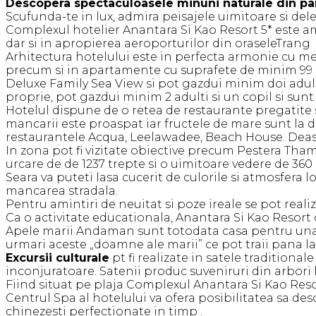
Descopera spectaculoasele minuni naturale din pa
Scufunda-te in lux, admira peisajele uimitoare si del
Complexul hotelier Anantara Si Kao Resort 5* este am
dar si in apropierea aeroporturilor din oraseleTrang 
Arhitectura hotelului este in perfecta armonie cu m
precum si in apartamente cu suprafete de minim 99 m
Deluxe Family Sea View si pot gazdui minim doi adult
proprie, pot gazdui minim 2 adulti si un copil si sun
Hotelul dispune de o retea de restaurante pregatite 
mancarii este proaspat iar fructele de mare sunt la 
restaurantele Acqua, Leelawadee, Beach House. Dease
In zona pot fi vizitate obiective precum Pestera Th
urcare de de 1237 trepte si o uimitoare vedere de 360 
Seara va puteti lasa cucerit de culorile si atmosfera
mancarea stradala.
Pentru amintiri de neuitat si poze ireale se pot realiz
Ca o activitate educationala, Anantara Si Kao Resort 
Apele marii Andaman sunt totodata casa pentru una d
urmari aceste „doamne ale marii” ce pot traii pana la
Excursii culturale
pt fi realizate in satele traditiona
inconjuratoare. Satenii produc suveniruri din arbori 
Fiind situat pe plaja Complexul Anantara Si Kao Reso
Centrul Spa al hotelului va ofera posibilitatea sa des
chinezesti perfectionate in timp .