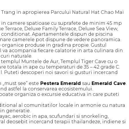
de Trang in apropierea Parcului Natural Hat Chao Mai
re in camere spatioase cu suprafete de minim 45 mp
 Terrace, Deluxe Family Terrace, Deluxe Sea View,
aer conditionat. Apartamentele dispun de piscina
zitionare camerele pot dispune de vedere panoramica.
e organice produse in gradina propie. Gustul
 va acompania fiecare calatorie in arta culinara din
curi naturale.
, templul Muntele de Aur, Templul Tiger Cave cu o
are totala in ape cu temperaturi de 35 – 42 grade C.
l. Puteti descoperi noi savori si gusturi incercand
n „must see” este
Pestera Emerald
sau
Emerald Cave
.
ind astfel la conservarea ecosistemului.
oate organiza o excursie educativa in care puteti
aditional al comunitatilor locale in armonie cu natura
in generatie.
yac, aerobic in apa, scufundari si snorkeling,
ural deosebit incercand terapii thailandeze, indiene si