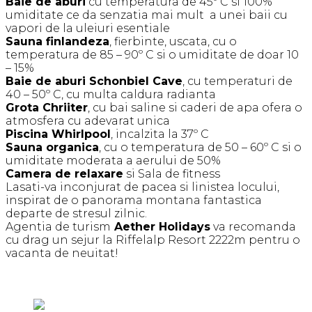
Baie de aburi
cu temperatura de 45º C si 100%
umiditate ce da senzatia mai mult a unei baii cu
vapori de la uleiuri esentiale
Sauna finlandeza
, fierbinte, uscata, cu o
temperatura de 85 – 90º C si o umiditate de doar 10
– 15%
Baie de aburi Schonbiel Cave
, cu temperaturi de
40 – 50º C, cu multa caldura radianta
Grota Chriiter
, cu bai saline si caderi de apa ofera o
atmosfera cu adevarat unica
Piscina Whirlpool
, incalzita la 37º C
Sauna organica
, cu o temperatura de 50 – 60º C si o
umiditate moderata a aerului de 50%
Camera de relaxare
si Sala de fitness
Lasati-va inconjurat de pacea si linistea locului,
inspirat de o panorama montana fantastica
departe de stresul zilnic.
Agentia de turism
Aether Holidays
va recomanda
cu drag un sejur la Riffelalp Resort 2222m pentru o
vacanta de neuitat!