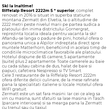
Ski la Inaltime!
Riffelalp Resort 2222m 5 * superior
, complet
renovat in 2016 si situat in superba statiune
montana Zermatt din Elvetia, la o altitudine de
2222 metri peste nivelul marii pe partea sudica a
platoului din inima districtului Gornergrat,
reprezinta locatia ideala pentru vacanta la ski!
Aflandu-se langa o padure de pini, hotelul ofera o
panorama unica a Alpilor indreptata direct spre
muntele Matterhorn, beneficiind in acelasi timp de
conditiile microclimatice favorabile ale platoului.
Hotelul dispune de 65 camere, 5 apartamente
(suite) plus 2 apartamente. Toate camerele au baie
cu cada si/sau cabina de dus, halat de baie si
papuci, cafetiera Nespresso si TV Smart.
Cele 3 restaurante de la Riffelalp Resort 2222m
ofera diferite delicii culinare, de la mese rafinate
pana la specialitati italiene si locale. Hotelul ofera
WIFI gratuit.
Zermatt este un sat fara masini. Iar cei ce aleg sa
vin cu masina, sunt sfatuiti sa lase masina in Täsch
(parcare interioara) si sa mearga pana la Zermatt
cu trenul sau cu taxiul.