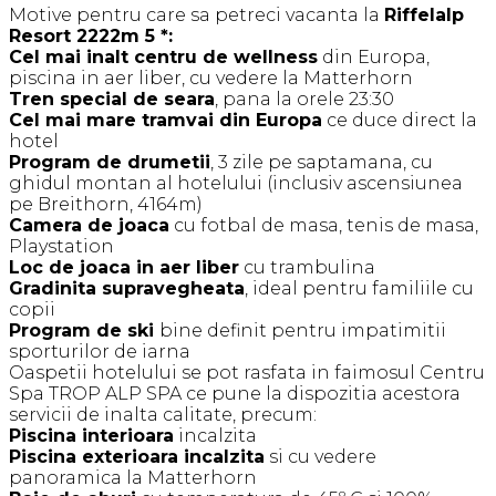
Motive pentru care sa petreci vacanta la
Riffelalp
Resort 2222m 5 *:
Cel mai inalt centru de wellness
din Europa,
piscina in aer liber, cu vedere la Matterhorn
Tren special de seara
, pana la orele 23:30
Cel mai mare tramvai din Europa
ce duce direct la
hotel
Program de drumetii
, 3 zile pe saptamana, cu
ghidul montan al hotelului (inclusiv ascensiunea
pe Breithorn, 4164m)
Camera de joaca
cu fotbal de masa, tenis de masa,
Playstation
Loc de joaca in aer liber
cu trambulina
Gradinita supravegheata
, ideal pentru familiile cu
copii
Program de ski
bine definit pentru impatimitii
sporturilor de iarna
Oaspetii hotelului se pot rasfata in faimosul Centru
Spa TROP ALP SPA ce pune la dispozitia acestora
servicii de inalta calitate, precum:
Piscina interioara
incalzita
Piscina exterioara incalzita
si cu vedere
panoramica la Matterhorn