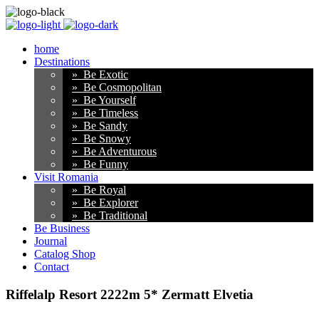
home
Destinations
» Be Exotic
» Be Cosmopolitan
» Be Yourself
» Be Timeless
» Be Sandy
» Be Snowy
» Be Adventurous
» Be Funny
Visit Romania
» Be Royal
» Be Explorer
» Be Traditional
Be Business
Journal
Catalog Shop
Contact
Riffelalp Resort 2222m 5* Zermatt Elvetia